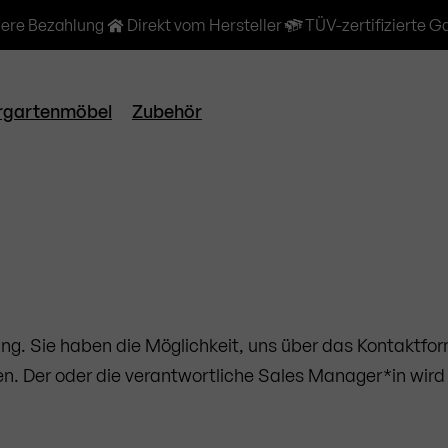
here Bezahlung
Direkt vom Hersteller
TÜV-zertifizierte G
rgartenmöbel
Zubehör
gung. Sie haben die Möglichkeit, uns über das Kontaktfo
n. Der oder die verantwortliche Sales Manager*in wird s