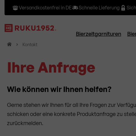
Versandkostenfrei in DE
Schnelle Lieferung
Sic
Bierzeltgarnituren
Bie
H
Kontakt
o
m
Ihre Anfrage
e
Wie können wir Ihnen helfen?
Gerne stehen wir Ihnen für all Ihre Fragen zur Verfü
schicken oder eine konkrete Produktanfrage zu stelle
zurückmelden.