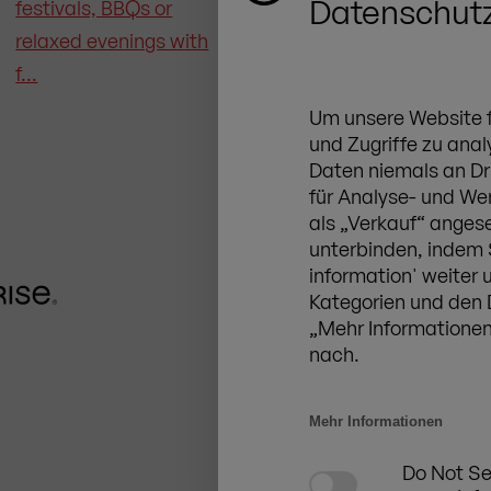
Datenschutz
Um unsere Website fü
und Zugriffe zu anal
Daten niemals an Dr
für Analyse- und We
als
„Verkauf“
angese
unterbinden, indem
ZINGERLE GROUP Deut
information' weiter 
Zur Aumühle 34, 89257 Ill
Kategorien und den
+49 (0) 7303 95215 0
„
Mehr Informatione
de@zingerle.group
nach.
Mehr Informationen
Do Not Se