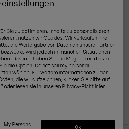
einstellungen
r Sie zu optimieren, Inhalte zu personalisieren
ysieren, nutzen wir Cookies.
Wir verkaufen
Ihre
itte, die Weitergabe von Daten an unsere Partner
rbezwecke wird jedoch in manchen Situationen
hen. Deshalb ha
ben Sie
die Möglichkeit dies zu
Sie
die Option 'Do not sell my personal
schland GmbH
AGB
unten wähl
en
. Für weitere Informationen zu den
ertissen
Datenschutz
 Daten
,
die wir aufzeichnen, klick
en Sie
bitte auf
Cookies
n
“
oder les
en
sie in unseren Privacy-Richtlinien
Impressum
Sitemap
Widerrufsrecht
Vertrag widerrufen
ll My Personal
/
DE
DE
Ok