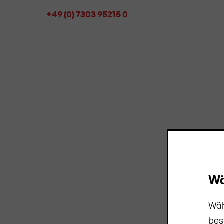
+49 (0) 7303 95215 0
Wä
Wäh
bes