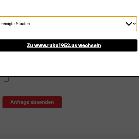
d
Zum Newsletter anmelden
wählen
Zu www.ruku1952.us wechseln
Abonnieren Sie unseren Newsletter und bleiben Sie immer
die Welt von RUKU1952® sowie exklusive Angebote. Eine 
Ich bin mit den
Datenschutzrichtlinien
einverstanden.
*
Anfrage absenden