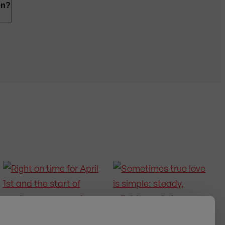
n Sie die folgenden Zahlungsmethoden verwenden:
en?
merican Express),
PayPal
,
Apple Pay, Google Pay
ei uns bestellt haben, steht Ihnen auch der
Kauf auf
en möchten, senden Sie uns eine Anfrage über das
 dann die Rücksendung für Sie.
Wichtig:
Rückgaben
ng
möglich.