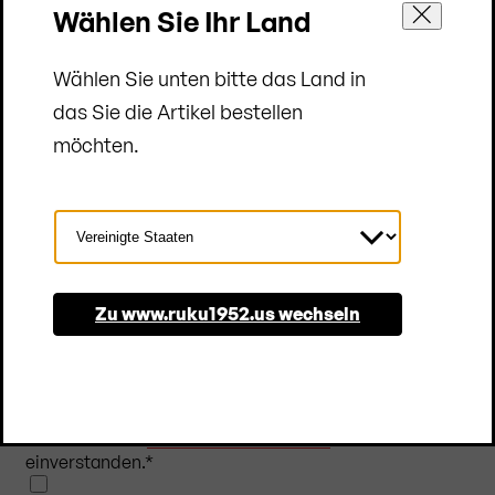
Wählen Sie Ihr Land
Wählen Sie unten bitte das Land in
das Sie die Artikel bestellen
möchten.
Zum Newsletter anmelden
Land
auswählen
Abonnieren Sie unseren Newsletter und bleiben Sie
Zu www.ruku1952.us wechseln
immer auf dem Laufenden. Erhalten Sie regelmäßig
Einblicke in die Welt von RUKU1952® sowie
exklusive Angebote. Eine Abmeldung ist jederzeit
möglich.
Ich bin mit den
Datenschutzrichtlinien
einverstanden.
*