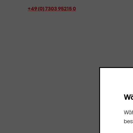
+49 (0) 7303 95215 0
Wä
Wäh
bes