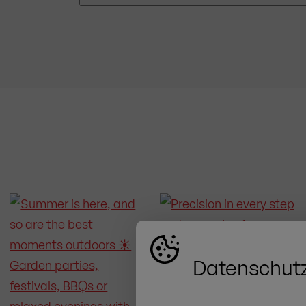
und
Vorkasse
. Wenn Sie
dreimal
b
Wenn Sie ein Produkt zurückschick
Rechnung
zur Verfügung.
Kontaktformular
.
Wir organisieren
sind
nur in der Originalverpacku
Rücksendung beantragen
Datenschutz