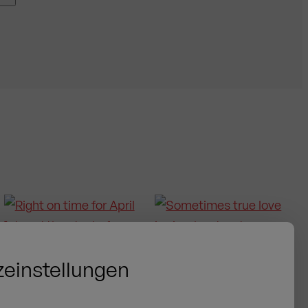
ei uns bestellt haben, steht Ihnen auch der
Kauf auf
en möchten, senden Sie uns eine Anfrage über das
 dann die Rücksendung für Sie.
Wichtig:
Rückgaben
ng
möglich.
einstellungen