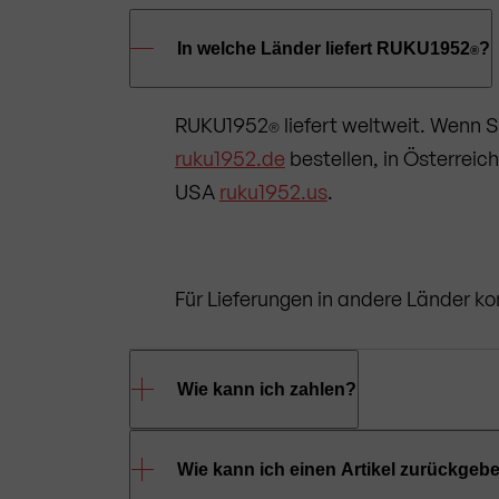
In welche Länder liefert RUKU1952
?
®
RUKU1952
liefert weltweit. Wenn S
®
ruku1952.de
bestellen, in Österreic
USA
ruku1952.us
.
Für Lieferungen in andere Länder ko
Wie kann ich zahlen?
Im Onlineshop von RUKU1952
könne
Wie kann ich einen Artikel zurückgeb
®
Kreditkarte
(VISA, MasterCard, A