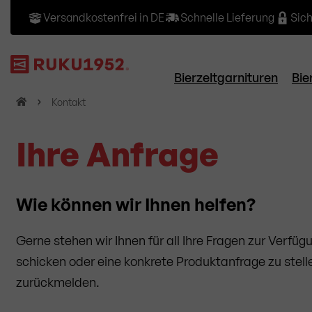
Versandkostenfrei in DE
Schnelle Lieferung
Sic
Bierzeltgarnituren
Bie
H
Kontakt
o
m
Ihre Anfrage
e
Wie können wir Ihnen helfen?
Gerne stehen wir Ihnen für all Ihre Fragen zur Verfü
schicken oder eine konkrete Produktanfrage zu stelle
zurückmelden.