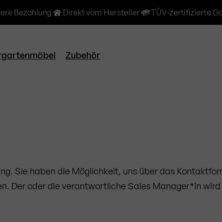
here Bezahlung
Direkt vom Hersteller
TÜV-zertifizierte G
rgartenmöbel
Zubehör
gung. Sie haben die Möglichkeit, uns über das Kontaktfo
n. Der oder die verantwortliche Sales Manager*in wird s