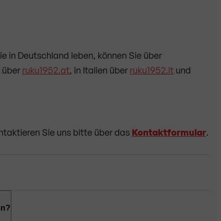
ie in Deutschland leben, können Sie über
h über
ruku1952.at
, in Italien über
ruku1952.it
und
ntaktieren Sie uns bitte über das
Kontaktformular
.
n Sie die folgenden Zahlungsmethoden verwenden:
en?
merican Express),
PayPal
,
Apple Pay, Google Pay