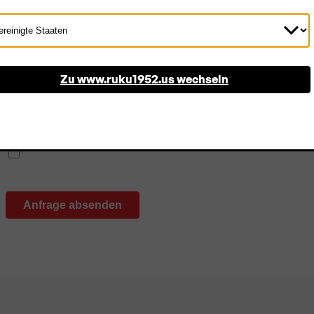
d
Zum Newsletter anmelden
wählen
Zu www.ruku1952.us wechseln
Abonnieren Sie unseren Newsletter und bleiben Sie immer
die Welt von RUKU1952® sowie exklusive Angebote. Eine 
Ich bin mit den
Datenschutzrichtlinien
einverstanden.
*
Anfrage absenden