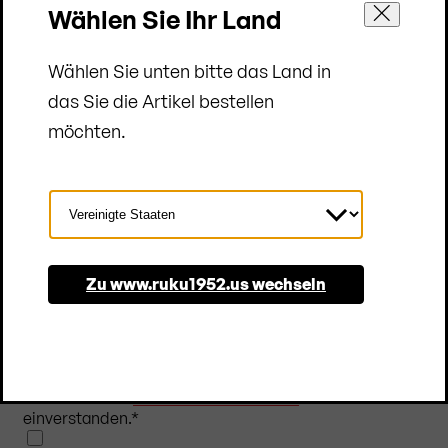
Wählen Sie Ihr Land
Wählen Sie unten bitte das Land in
das Sie die Artikel bestellen
möchten.
Zum Newsletter anmelden
Land
auswählen
Abonnieren Sie unseren Newsletter und bleiben Sie
Zu www.ruku1952.us wechseln
immer auf dem Laufenden. Erhalten Sie regelmäßig
Einblicke in die Welt von RUKU1952® sowie
exklusive Angebote. Eine Abmeldung ist jederzeit
möglich.
Ich bin mit den
Datenschutzrichtlinien
einverstanden.
*