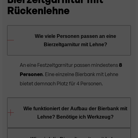
Rückenlehne
Wie viele Personen passen an eine
Bierzeltgarnitur mit Lehne?
An eine Festzeltgarnitur passen mindestens
8
Personen
. Eine einzelne Bierbank mit Lehne
bietet demnach Platz für 4 Personen.
Wie funktioniert der Aufbau der Bierbank mit
Lehne? Benötige ich Werkzeug?
Mit nur wenigen Handgriffen und ganz
ohne