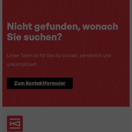
Nicht gefunden, wonach
Sie suchen?
Unser Team ist für Sie da: schnell, persönlich und
unkompliziert.
Zum Kontaktformular