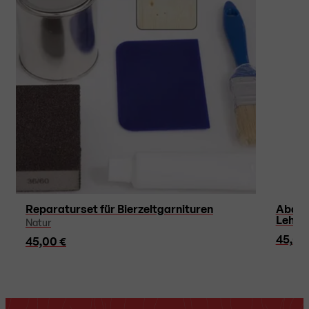
Reparaturset für Bierzeltgarnituren
Abdeck
Lehne
Natur
45,00
45,00 €