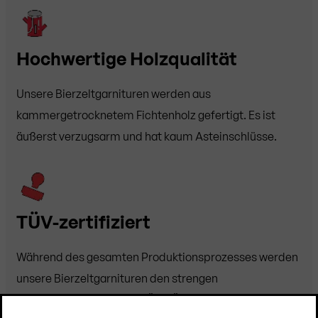
Hochwertige Holzqualität
Unsere Bierzeltgarnituren werden aus
kammergetrocknetem Fichtenholz gefertigt. Es ist
äußerst verzugsarm und hat kaum Asteinschlüsse.
TÜV-zertifiziert
Während des gesamten Produktionsprozesses werden
unsere Bierzeltgarnituren den strengen
Qualitätskontrollen des TÜV SÜD unterzogen.