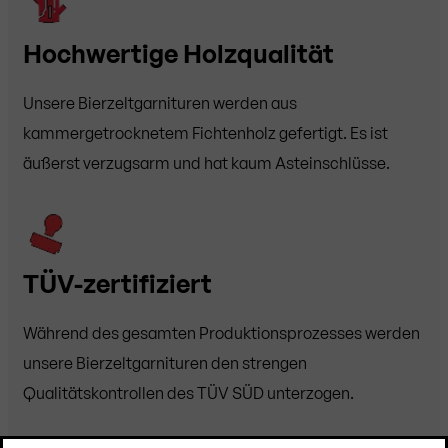
Hochwertige Holzqualität
Unsere Bierzeltgarnituren werden aus
kammergetrocknetem Fichtenholz gefertigt. Es ist
äußerst verzugsarm und hat kaum Asteinschlüsse.
TÜV-zertifiziert
Während des gesamten Produktionsprozesses werden
unsere Bierzeltgarnituren den strengen
Qualitätskontrollen des TÜV SÜD unterzogen.