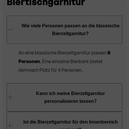
Biertischgarnitur
Wie viele Personen passen an die klassische
Bierzeltgarnitur?
An eine klassische Bierzeltgarnitur passen
8
Personen
. Eine einzelne Bierbank bietet
demnach Platz für 4 Personen.
Kann ich meine Bierzeltgarnitur
personalisieren lassen?
Ja, es ist möglich Ihre Biertischgarnitur
Ist die Bierzeltgarnitur für den Innenbereich
personalisieren zu lassen. Ab