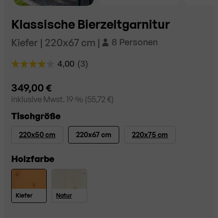
Klassische Bierzeltgarnitur
Kiefer | 220x67 cm |
8 Personen
349,00 €
inklusive
Mwst. 19
% (
55,72 €
)
Tischgröße
220x50 cm
220x67 cm
220x75 cm
Holzfarbe
Kiefer
Natur