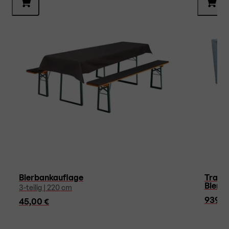
Bierbankauflage
Transp
Bierz
3-teilig | 220 cm
939,0
45,00 €