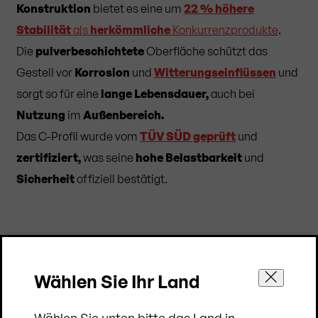
Konstruktion
bietet es eine um
22 % höhere
Stabilität
als
herkömmliche
Konkurrenzprodukte
.
Die
pulverbeschichtete
Oberfläche schützt das
Gestell vor
Korrosion
und
Witterungseinflüssen
und
sorgt so für eine
lange Lebensdauer,
auch bei
Nutzung
im
Außenbereich.
Das C-Profil wurde vom
TÜV SÜD geprüft
und
zertifiziert,
was seine
hohe Belastbarkeit
und
Sicherheit
offiziell bestätigt.
Wählen Sie Ihr Land
Wählen Sie unten bitte das Land in