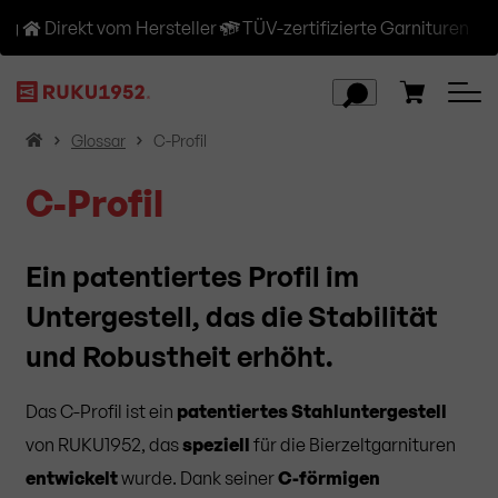
ng
Direkt vom Hersteller
TÜV-zertifizierte Garnituren
H
Glossar
C-Profil
o
C-Profil
m
e
Ein patentiertes Profil im
Untergestell, das die Stabilität
und Robustheit erhöht.
Das C-Profil ist ein
patentiertes Stahluntergestell
von RUKU1952, das
speziell
für die Bierzeltgarnituren
entwickelt
wurde. Dank seiner
C-förmigen