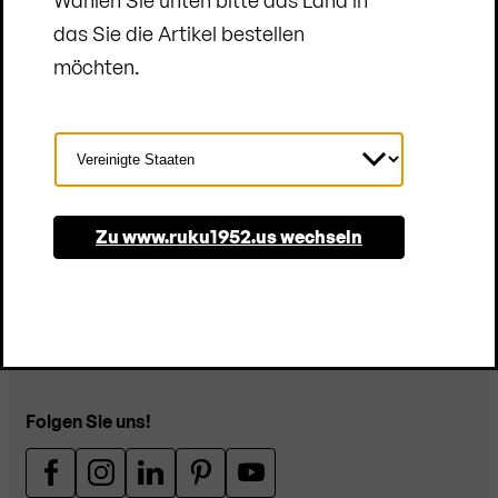
das Sie die Artikel bestellen
10 € sparen
möchten.
E-Mail-Adresse
Absenden
Land
auswählen
Privacy akzeptieren
Zu www.ruku1952.us wechseln
Unternehmen
Kundenservice
Folgen Sie uns!