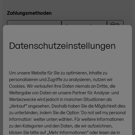
Zahlungsmethoden
Kredit- oder Debitkarte
Datenschutzeinstellungen
Zertifizierungen
Um unsere Website für Sie zu optimieren, Inhalte zu
personalisieren und Zugriffe zu analysieren, nutzen wir
Cookies.
Wir verkaufen
Ihre
Daten niemals an Dritte, die
Weitergabe von Daten an unsere Partner für Analyse- und
Werbezwecke wird jedoch in manchen Situationen als
„Verkauf“
angesehen. Deshalb ha
ben Sie
die Möglichkeit dies
zu unterbinden, indem
Sie
die Option 'Do not sell my personal
information' weiter unten wähl
en
. Für weitere Informationen
Weitere Marken
zu den Kategorien und den Daten
,
die wir aufzeichnen,
klick
en Sie
bitte auf
„
Mehr Informationen
“
oder les
en
sie in