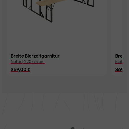
Breite Bierzeltgarnitur
Breite
Natur | 220x75 cm
Kiefer 
369,00 €
369,0