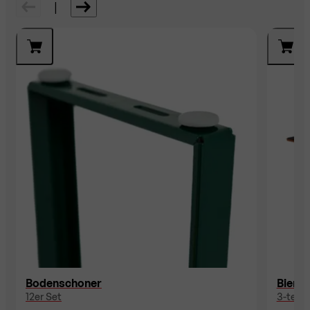
|
Bodenschoner
Bierb
12er Set
3-teili