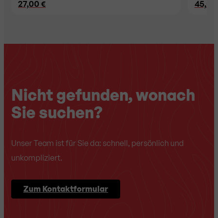
27,00 €
45,00
Nicht gefunden, wonach
Sie suchen?
Unser Team ist für Sie da: schnell, persönlich und
unkompliziert.
Zum Kontaktformular