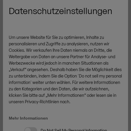
Datenschutzeinstellungen
Weitere Marken
Um unsere Website für Sie zu optimieren, Inhalte zu
personalisieren und Zugriffe zu analysieren, nutzen wir
Cookies.
Wir verkaufen
Ihre
Daten niemals an Dritte, die
Weitergabe von Daten an unsere Partner für Analyse- und
AGB
Datenschutz
Cookies
Impressum
Sitemap
Werbezwecke wird jedoch in manchen Situationen als
„Verkauf“
angesehen. Deshalb ha
ben Sie
die Möglichkeit dies
/
DE
DE
Vertrag widerrufen
zu unterbinden, indem
Sie
die Option 'Do not sell my personal
© ZINGERLE GROUP
information' weiter unten wähl
en
. Für weitere Informationen
zu den Kategorien und den Daten
,
die wir aufzeichnen,
klick
en Sie
bitte auf
„
Mehr Informationen
“
oder les
en
sie in
unseren Privacy-Richtlinien nach.
Mehr Informationen
Do Not Sell My Personal Information