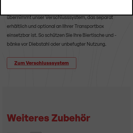
Sicherheitsdienst für Ihre Bierzeltgarnituren
übernimmt unser Verschlusssystem, das separat
erhältlich und optional an IIhrer Transportbox
einsetzbar ist. So schützen Sie Ihre Biertische und -
bänke vor Diebstahl
oder unbefugter Nutzung
.
Zum Verschlusssystem
Weiteres Zubehör