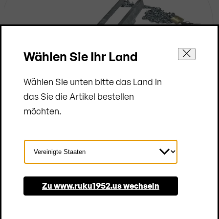
Wählen Sie Ihr Land
Wählen Sie unten bitte das Land in
das Sie die Artikel bestellen
|
möchten.
Land
Auf der sicheren Seite
auswählen
Zu www.ruku1952.us wechseln
Optionales Verschlusssystem
Kompakt verstaut, aber unbeaufsichtigt? Den