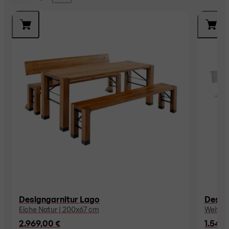
Designgarnitur Lago
Design
Eiche Natur | 200x67 cm
Weiß |
2.969,00 €
1.549,