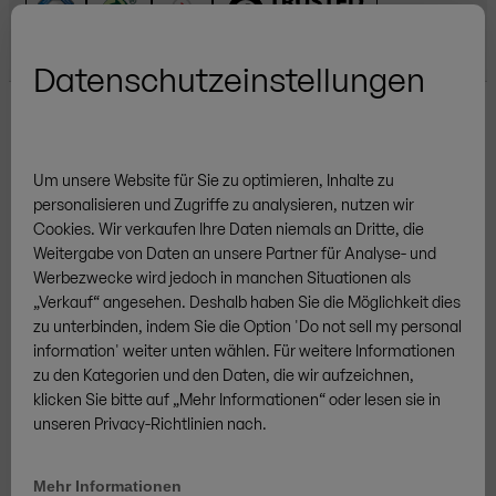
Datenschutzeinstellungen
Um unsere Website für Sie zu optimieren, Inhalte zu
personalisieren und Zugriffe zu analysieren, nutzen wir
Weitere Marken
Cookies.
Wir verkaufen
Ihre
Daten niemals an Dritte, die
Weitergabe von Daten an unsere Partner für Analyse- und
Werbezwecke wird jedoch in manchen Situationen als
„Verkauf“
angesehen. Deshalb ha
ben Sie
die Möglichkeit dies
zu unterbinden, indem
Sie
die Option 'Do not sell my personal
information' weiter unten wähl
en
. Für weitere Informationen
AGB
Datenschutz
Cookies
Impressum
Sitemap
zu den Kategorien und den Daten
,
die wir aufzeichnen,
/
DE
DE
Vertrag widerrufen
klick
en Sie
bitte auf
„
Mehr Informationen
“
oder les
en
sie in
unseren Privacy-Richtlinien nach.
© ZINGERLE GROUP
Mehr Informationen