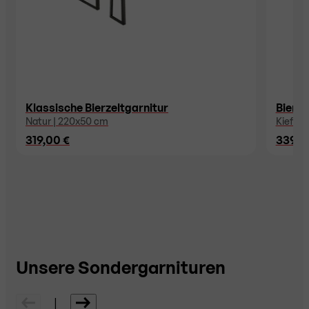
Klassische Bierzeltgarnitur
Bierze
Natur | 220x50 cm
Kiefer 
319,00 €
339,0
Unsere Sondergarnituren
|