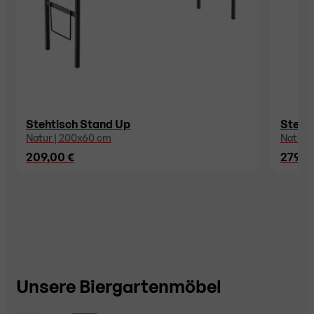
Stehtisch Stand Up
Stehti
Natur | 200x60 cm
Natur 
209,00 €
279,0
Unsere Biergartenmöbel