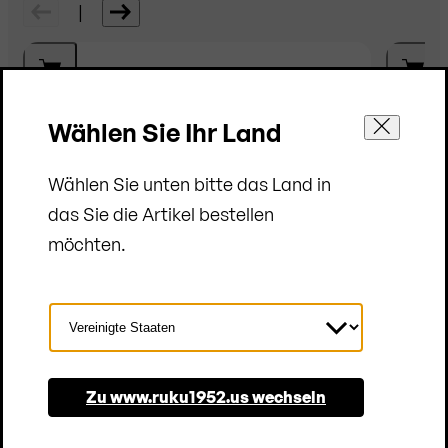
|
Wählen Sie Ihr Land
Wählen Sie unten bitte das Land in
das Sie die Artikel bestellen
möchten.
Land
auswählen
Zu www.ruku1952.us wechseln
Biergartenmöbel Set
Bierg
Braun | 120x70 cm | Rechteckig | 4 Stühle
Braun |