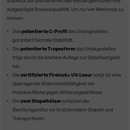
Stabilität bei und verleihen den Bierzeltgarnituren ihre
ausgeprägte Brauereiqualität. Um nur vier Merkmale zu
nennen:
Das
patentierte C-Profil
des Untergestelles
garantiert höchste Stabilität.
Die
patentierte Trapezform
des Untergestelles
trägt durch die breitere Auflage zur Standfestigkeit
bei.
Die
zertifizierte Firelock
UV-Lasur
sorgt für eine
®
überragende Widerstandsfähigkeit der
Holzoberfläche gegen Witterungseinflüsse.
Die
zwei Stapelhölzer
schützen die
Biertischgarnitur vor Kratzern beim Stapeln und
Transportieren.