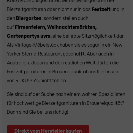
RUKU1952
ausgestattet. Mittlerweile gehören die
®
Bierzeltgarnituren aber nicht nur in das
Festzelt
und in
den
Biergarten
, sondern stellen auch
auf
Firmenfeiern, Weihnachtsmärkten,
Gartenpartys uvm.
eine beliebte Sitzmöglichkeit dar.
Als Vintage-Möbelstück haben sie es sogar in ein New
Yorker Sterne-Restaurant geschafft. Aber auch in
Australien, Japan und der restlichen Welt dürfen die
Festzeltgarnituren in Brauereiqualität aus Illertissen
von RUKU1952
nicht fehlen.
®
Sie sind auf der Suche nach einem wahren Spezialisten
für hochwertige Bierzeltgarnituren in Brauereiqualität?
Dann sind Sie bei uns richtig!
Direkt vom Hersteller kaufen