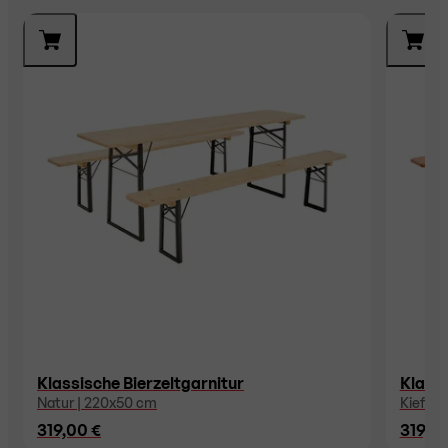
Klassische Bierzeltgarnitur
Klassi
Natur | 220x50 cm
Kiefer 
319,00 €
319,00